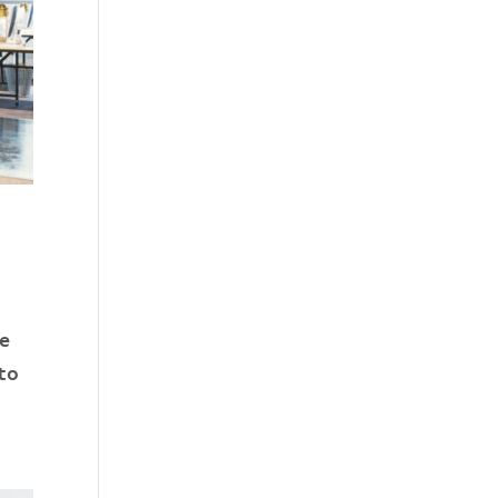
ie
oto