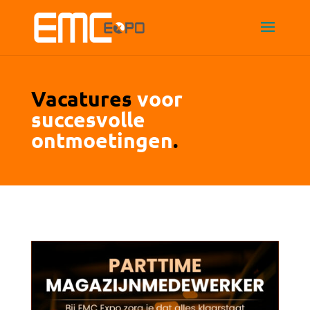
Vacatures
voor
succesvolle
ontmoetingen
.