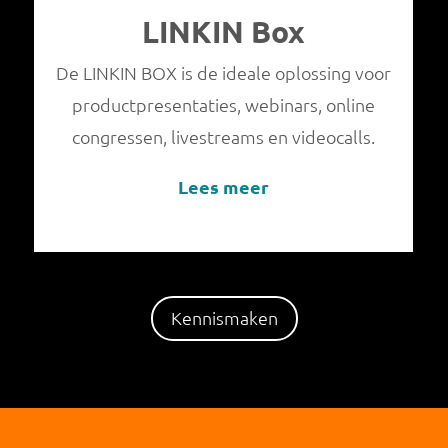
LINKIN Box
De LINKIN BOX is de ideale oplossing voor
productpresentaties, webinars, online
congressen, livestreams en videocalls.
Lees meer
Kennismaken