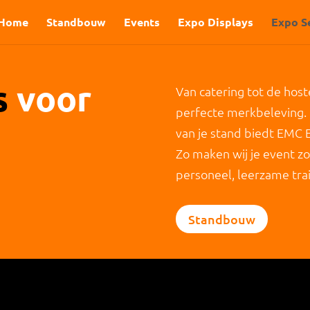
Home
Standbouw
Events
Expo Displays
Expo S
s
voor
Van catering tot de host
perfecte merkbeleving. 
van je stand biedt EMC 
Zo maken wij je event zo
personeel, leerzame trai
Standbouw