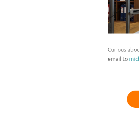
Curious abou
email to
mic