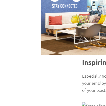
Inspiri
Especially n
your employee
of your exis