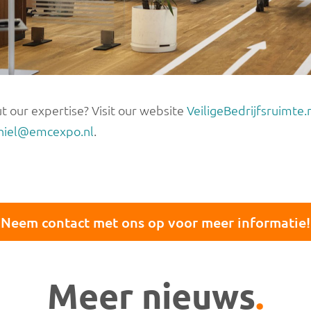
t our expertise? Visit our website
VeiligeBedrijfsruimte.
hiel@emcexpo.nl
.
Neem contact met ons op voor meer informatie!
Meer nieuws
.