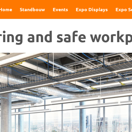
Home
Standbouw
Events
Expo Displays
Expo S
ring and safe work