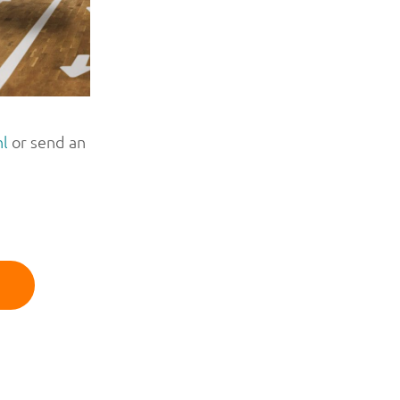
nl
or send an