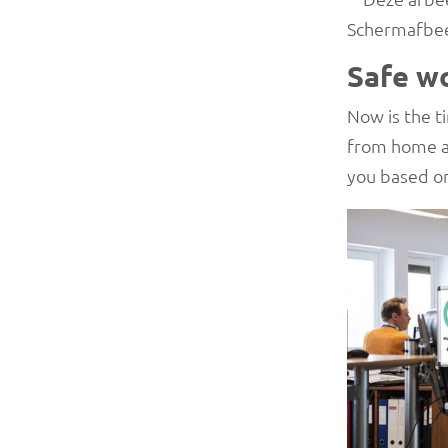
Safe w
Now is the t
from home al
you based on