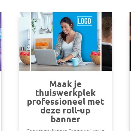
Maak je
thuiswerkplek
professioneel met
deze roll-up
banner
Gepersonaliseerd “zoomen” op je