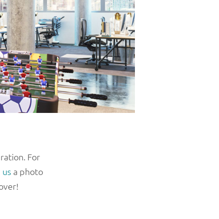
ration. For
l
us
a photo
over!