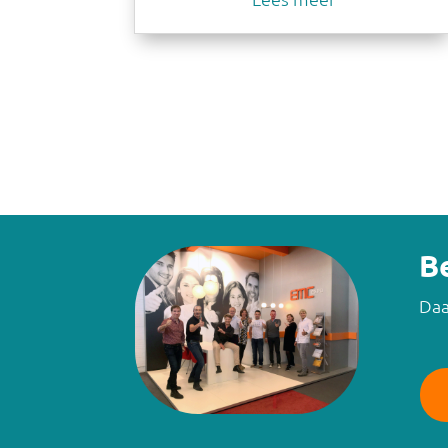
B
Daa